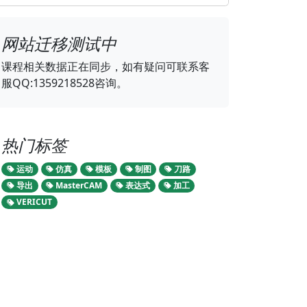
网站迁移测试中
课程相关数据正在同步，如有疑问可联系客
服QQ:1359218528咨询。
热门标签
运动
仿真
模板
制图
刀路
导出
MasterCAM
表达式
加工
VERICUT