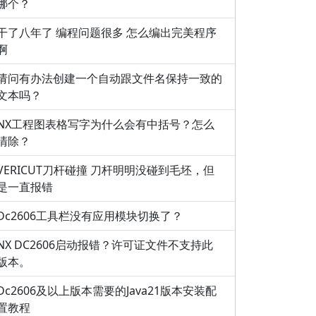
哪个？
干了八年了 编程问题很多 怎么编出完美程序
啊
请问有办法创建一个自动跟文件名保持一致的
文本吗？
NX工程图表格写字为什么会有中括号？怎么
清除？
VERICUT刀杆碰撞 刀杆明明没碰到毛坯，但
是一直报错
Dc2606工具栏没有应用模块切换了？
NX DC2606启动报错？许可证文件不支持此
版本。
Dc2606及以上版本需要的Java21版本安装配
置教程