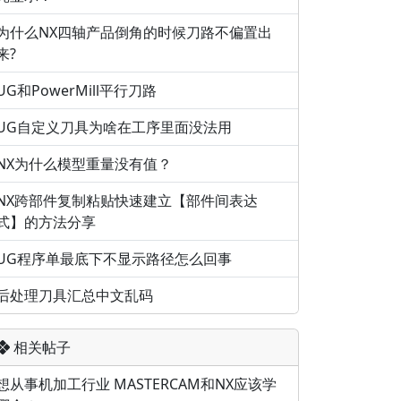
为什么NX四轴产品倒角的时候刀路不偏置出
来?
UG和PowerMill平行刀路
UG自定义刀具为啥在工序里面没法用
NX为什么模型重量没有值？
NX跨部件复制粘贴快速建立【部件间表达
式】的方法分享
UG程序单最底下不显示路径怎么回事
后处理刀具汇总中文乱码
相关帖子
想从事机加工行业 MASTERCAM和NX应该学