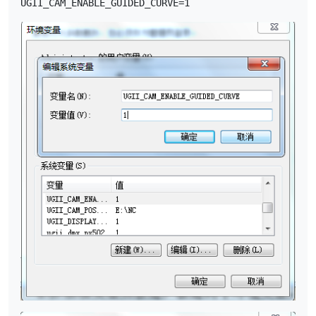
UGII_CAM_ENABLE_GUIDED_CURVE=1