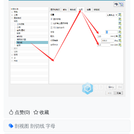
点赞(0)
收藏
剖视图
剖切线
字母