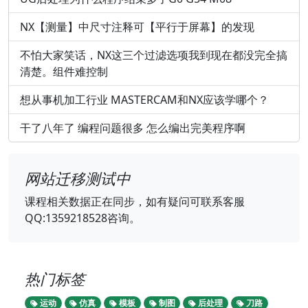
NX【测量】中尺寸注释可【平行于屏幕】的发现
不怕大家笑话，NX这三个过滤选项我到现在都没完全搞
清楚。组件难控制
想从事机加工行业 MASTERCAM和NX应该学哪个？
干了八年了 编程问题很多 怎么编出完美程序啊
网站迁移测试中
课程相关数据正在同步，如有疑问可联系客服
QQ:1359218528咨询。
热门标签
运动
仿真
模板
制图
后处理
刀路