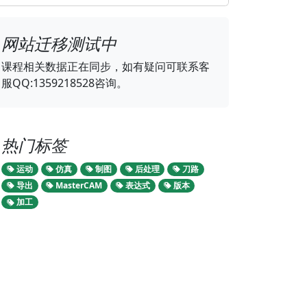
网站迁移测试中
课程相关数据正在同步，如有疑问可联系客
服QQ:1359218528咨询。
热门标签
运动
仿真
制图
后处理
刀路
导出
MasterCAM
表达式
版本
加工