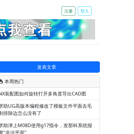
注册
登入
发表文章
本周热门
NX装配图如何旋转打开多角度导出CAD图
求助UG高版本编程修改了模板文件平面去毛
刺排除边怎么没有了
求助津上M08D使用g17指令，发那科系统报
警"非法平面"