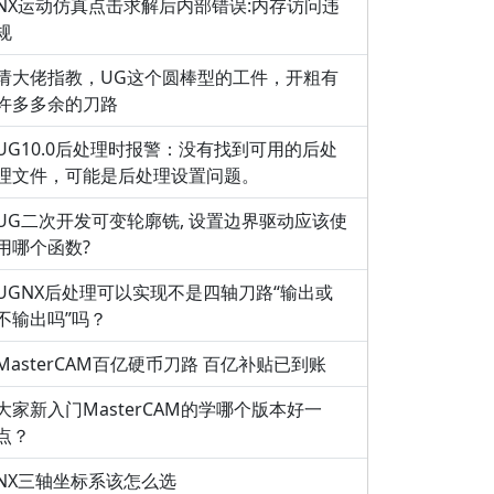
NX运动仿真点击求解后内部错误:内存访问违
规
请大佬指教，UG这个圆棒型的工件，开粗有
许多多余的刀路
UG10.0后处理时报警：没有找到可用的后处
理文件，可能是后处理设置问题。
UG二次开发可变轮廓铣, 设置边界驱动应该使
用哪个函数?
UGNX后处理可以实现不是四轴刀路“输出或
不输出吗”吗？
MasterCAM百亿硬币刀路 百亿补贴已到账
大家新入门MasterCAM的学哪个版本好一
点？
NX三轴坐标系该怎么选