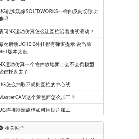
UG能实现像SOLIDWORKS一样的反向切除功
能吗
请问NX运动仿真怎么让圆柱沿着曲线滚动？
每次启动UG10.0外挂都有弹窗提示 说当前
NET版本太低
NX运动仿真一个物件放地面上会不会倒模型
陷进托盘去了
UG怎么抽取不规则圆柱的中心线
MasterCAM这个黄色面怎么加工？
UG连接器螺旋槽如何用锯片加工
相关帖子