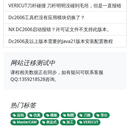
VERICUT刀杆碰撞 刀杆明明没碰到毛坯，但是一直报错
Dc2606工具栏没有应用模块切换了？
NX DC2606启动报错？许可证文件不支持此版本。
Dc2606及以上版本需要的Java21版本安装配置教程
网站迁移测试中
课程相关数据正在同步，如有疑问可联系客服
QQ:1359218528咨询。
热门标签
运动
仿真
模板
制图
刀路
导出
MasterCAM
表达式
加工
VERICUT