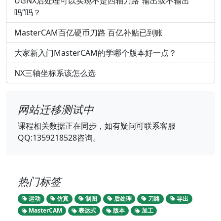
UGNX后处理可以实现不是四轴刀路“输出或不输出
吗”吗？
MasterCAM百亿硬币刀路 百亿补贴已到账
大家新入门MasterCAM的学哪个版本好一点？
NX三轴坐标系该怎么选
网站迁移测试中
课程相关数据正在同步，如有疑问可联系客服
QQ:1359218528咨询。
热门标签
运动
仿真
制图
后处理
刀路
导出
MasterCAM
表达式
版本
加工