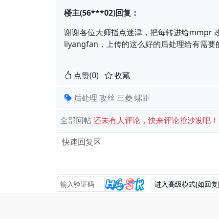
楼主(56***02)回复：
谢谢各位大师指点迷津，把每转进给mmpr
liyangfan，上传的这么好的后处理给有需
点赞(0)
收藏
后处理
攻丝
三菱
螺距
全部回帖
还未有人评论，快来评论抢沙发吧！
进入高级模式(如回复