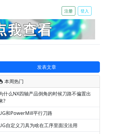
注册
登入
发表文章
本周热门
为什么NX四轴产品倒角的时候刀路不偏置出
来?
UG和PowerMill平行刀路
UG自定义刀具为啥在工序里面没法用