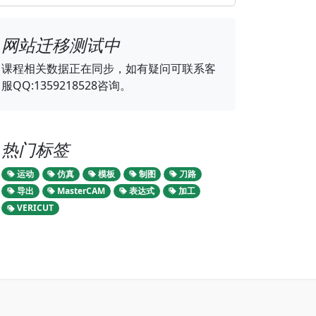
网站迁移测试中
课程相关数据正在同步，如有疑问可联系客
服QQ:1359218528咨询。
热门标签
运动
仿真
模板
制图
刀路
导出
MasterCAM
表达式
加工
VERICUT