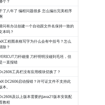
哪个？
干了八年了 编程问题很多 怎么编出完美程序
啊
请问有办法创建一个自动跟文件名保持一致的
文本吗？
NX工程图表格写字为什么会有中括号？怎么
清除？
VERICUT刀杆碰撞 刀杆明明没碰到毛坯，但
是一直报错
Dc2606工具栏没有应用模块切换了？
NX DC2606启动报错？许可证文件不支持此
版本。
Dc2606及以上版本需要的Java21版本安装配
置教程