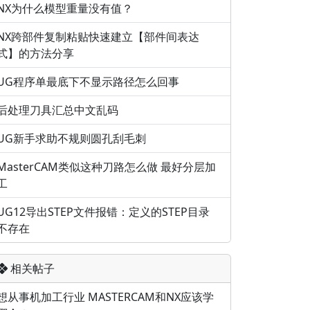
NX为什么模型重量没有值？
NX跨部件复制粘贴快速建立【部件间表达
式】的方法分享
UG程序单最底下不显示路径怎么回事
后处理刀具汇总中文乱码
UG新手求助不规则圆孔刮毛刺
MasterCAM类似这种刀路怎么做 最好分层加
工
UG12导出STEP文件报错：定义的STEP目录
不存在
相关帖子
想从事机加工行业 MASTERCAM和NX应该学