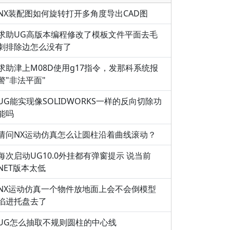
NX装配图如何旋转打开多角度导出CAD图
求助UG高版本编程修改了模板文件平面去毛
刺排除边怎么没有了
求助津上M08D使用g17指令，发那科系统报
警"非法平面"
UG能实现像SOLIDWORKS一样的反向切除功
能吗
请问NX运动仿真怎么让圆柱沿着曲线滚动？
每次启动UG10.0外挂都有弹窗提示 说当前
NET版本太低
NX运动仿真一个物件放地面上会不会倒模型
陷进托盘去了
UG怎么抽取不规则圆柱的中心线