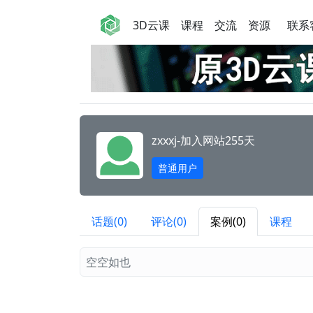
3D云课
课程
交流
资源
联系
zxxxj-
加入网站255天
普通用户
话题(0)
评论(0)
案例(0)
课程
空空如也