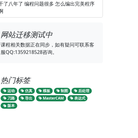
干了八年了 编程问题很多 怎么编出完美程序
啊
网站迁移测试中
课程相关数据正在同步，如有疑问可联系客
服QQ:1359218528咨询。
热门标签
运动
仿真
模板
制图
后处理
刀路
导出
MasterCAM
表达式
版本