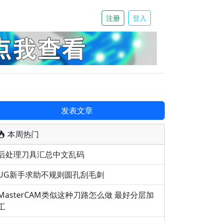
注册
登入
发表文章
本周热门
后处理刀具汇总中文乱码
UG新手求助不规则圆孔刮毛刺
MasterCAM类似这种刀路怎么做 最好分层加
工