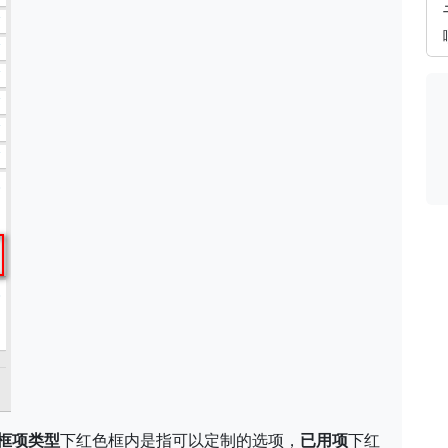
框项类型
下红色框内是指可以定制的选项，
已用项
下红