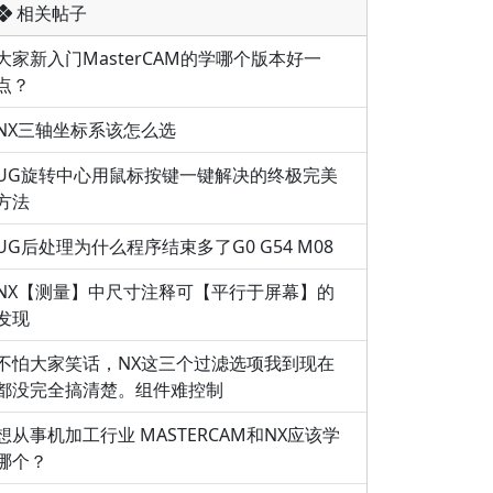
相关帖子
大家新入门MasterCAM的学哪个版本好一
点？
NX三轴坐标系该怎么选
UG旋转中心用鼠标按键一键解决的终极完美
方法
UG后处理为什么程序结束多了G0 G54 M08
NX【测量】中尺寸注释可【平行于屏幕】的
发现
不怕大家笑话，NX这三个过滤选项我到现在
都没完全搞清楚。组件难控制
想从事机加工行业 MASTERCAM和NX应该学
哪个？