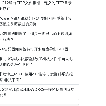
UG12导出STEP文件报错：定义的STEP目录
不存在
PowerMill刀路裁剪问题 复制刀路 重新计算
还是之前剪裁过的刀路
NX设置透明度了，但是一直显示的不透明如
何解决？
NX装配图如何旋转打开多角度导出CAD图
求助UG高版本编程修改了模板文件平面去毛
刺排除边怎么没有了
求助津上M08D使用g17指令，发那科系统报
警"非法平面"
UG能实现像SOLIDWORKS一样的反向切除功
能吗