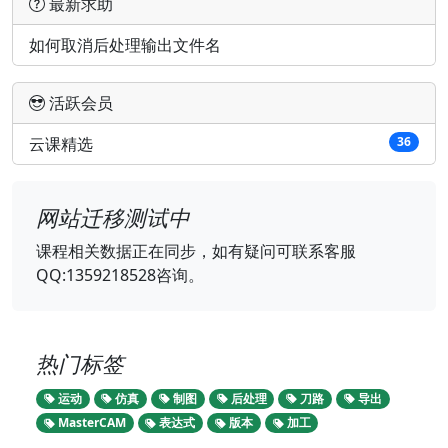
最新求助
如何取消后处理输出文件名
活跃会员
云课精选
36
网站迁移测试中
课程相关数据正在同步，如有疑问可联系客服
QQ:1359218528咨询。
热门标签
运动
仿真
制图
后处理
刀路
导出
MasterCAM
表达式
版本
加工